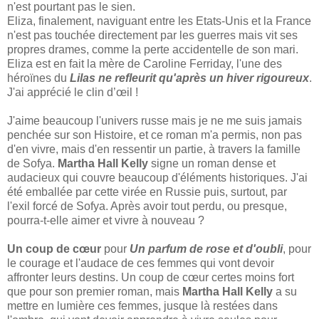
n'est pourtant pas le sien.
Eliza, finalement, naviguant entre les Etats-Unis et la France
n'est pas touchée directement par les guerres mais vit ses
propres drames, comme la perte accidentelle de son mari.
Eliza est en fait la mère de Caroline Ferriday, l'une des
héroïnes du
Lilas ne refleurit qu'après un hiver rigoureux
.
J'ai apprécié le clin d’œil !
J'aime beaucoup l'univers russe mais je ne me suis jamais
penchée sur son Histoire, et ce roman m'a permis, non pas
d'en vivre, mais d'en ressentir un partie, à travers la famille
de Sofya.
Martha Hall Kelly
signe un roman dense et
audacieux qui couvre beaucoup d'éléments historiques. J'ai
été emballée par cette virée en Russie puis, surtout, par
l'exil forcé de Sofya. Après avoir tout perdu, ou presque,
pourra-t-elle aimer et vivre à nouveau ?
Un coup de cœur
pour
Un parfum de rose et d'oubli
, pour
le courage et l'audace de ces femmes qui vont devoir
affronter leurs destins. Un coup de cœur certes moins fort
que pour son premier roman, mais
Martha Hall Kelly
a su
mettre en lumière ces femmes, jusque là restées dans