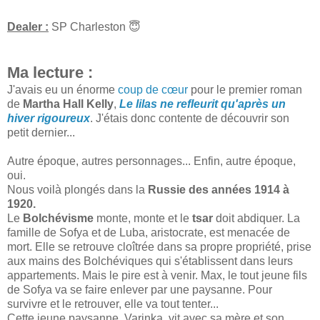
Dealer :
SP Charleston 😇
Ma lecture :
J'avais eu un énorme
coup de cœur
pour le premier roman
de
Martha Hall Kelly
,
Le lilas ne refleurit qu'après un
hiver rigoureux
. J'étais donc contente de découvrir son
petit dernier...
Autre époque, autres personnages... Enfin, autre époque,
oui.
Nous voilà plongés dans la
Russie des années 1914 à
1920.
Le
Bolchévisme
monte, monte et le
tsar
doit abdiquer. La
famille de Sofya et de Luba, aristocrate, est menacée de
mort. Elle se retrouve cloîtrée dans sa propre propriété, prise
aux mains des Bolchéviques qui s'établissent dans leurs
appartements. Mais le pire est à venir. Max, le tout jeune fils
de Sofya va se faire enlever par une paysanne. Pour
survivre et le retrouver, elle va tout tenter...
Cette jeune paysanne, Varinka, vit avec sa mère et son