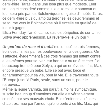
demi-frère, Taras, dans une isba plus que modeste. Leur
seul objet considéré comme luxueux est leur samovar qui
leur sera pris par les Bolchéviques en guise d'impôts. Taras,
ce demi-frère plus qu'ambigu terrorise les deux femmes et
se tourne vers le Bolchévisme où il excelle en qualité de
tueur à gages.
Eliza Ferriday, l'américaine, suit les péripéties de son amie
Sofya avec appréhension. La reverra-t-elle un jour ?
Un parfum de rose et d'oubli
met en scène trois femmes,
trois destins liés par les bouleversements des guerres. On
s'attache, évidemment à ces trois femmes qui luttent contre
elles-mêmes pour sauver leur honneur ou un être cher. J'ai
beaucoup tremblé pour Sofya, à qui on enlève son fils, Max,
encore presque un bébé. Elle se bat avec force et
acharnement pour sa vie, pour la vie. Elle traversera toute
l'Europe jusqu'à Paris, seule, sans un sous, pour le
retrouver...
Même la jeune Varinka, qui paraît la moins sympathique,
suscite beaucoup d'émotions car elle est véritablement
coincée par ses mauvais choix. Elle s'enfonce au fil des
chapitres, mue par l'amour qu'elle porte à ce fils, Max, qui